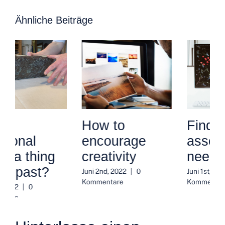
Ähnliche Beiträge
How to
Finding the
encourage
assets you
creativity
need
Juni 2nd, 2022
|
0
Juni 1st, 2022
|
0
Kommentare
Kommentare
Hinterlasse einen