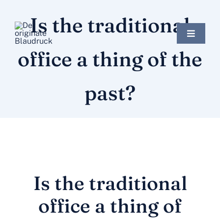
Zum
Is the traditional
Inhalt
springen
Toggle
Navigat
office a thing of the
Startseite
past?
Online Shop
Über uns
Märkte
Zeige
Is the traditional
grösseres
der Blaudruck
Bild
office a thing of