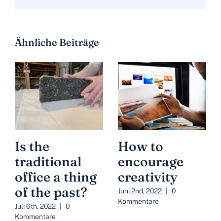
Ähnliche Beiträge
Is the
How to
traditional
encourage
office a thing
creativity
of the past?
Juni 2nd, 2022
|
0
Kommentare
Juli 6th, 2022
|
0
Kommentare