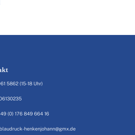
akt
061 5862 (15-18 Uhr)
806130235
+49 (0) 176 849 664 16
: blaudruck-henkenjohann@gmx.de