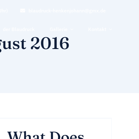
Uhr)
blaudruck-henkenjohann@gmx.de
der Blaudruck
Gallerie
Kontakt
ust 2016
What Does