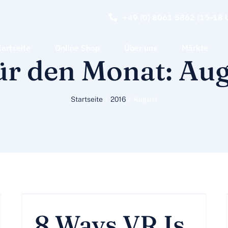
+49 (0) 8061 5862 (15-18 
tartseite
Online Shop
Über uns
Märkte
ür den Monat:
Aug
Startseite
2016
August
8 Ways VR Is