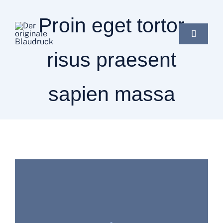
Zum
Proin eget tortor
Inhalt
springen
Toggle
Navigat
risus praesent
Startseite
sapien massa
Online Shop
Über uns
Märkte
Zeige
grösseres
der Blaudruck
Bild