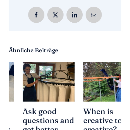
Facebook
X
LinkedIn
E-
Mail
Ähnliche Beiträge
Ask good
When is
questions and
creative too
get better
creative?