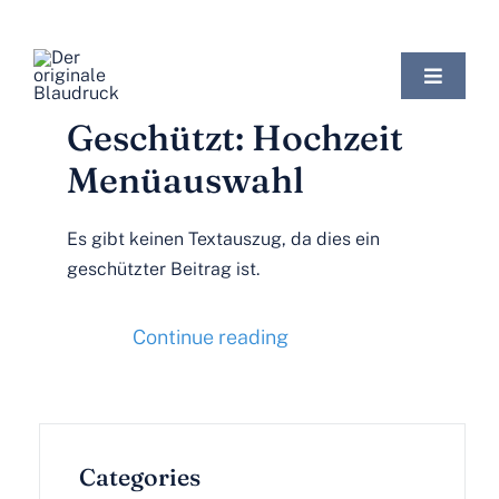
Zum
Inhalt
springen
Toggle
Navigat
Geschützt: Hochzeit
Published On: Juli 13th, 2024
Startseite
Menüauswahl
Online Shop
Es gibt keinen Textauszug, da dies ein
geschützter Beitrag ist.
Über uns
Continue reading
Märkte
der Blaudruck
Categories