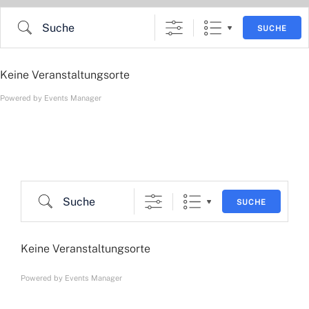
Zum
Suche
Inhalt
SUCHE
springen
Keine Veranstaltungsorte
Powered by
Events Manager
Suche
SUCHE
Keine Veranstaltungsorte
Powered by
Events Manager