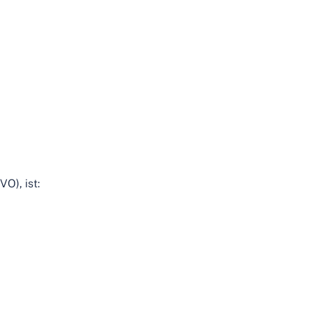
Uhr)
blaudruck-henkenjohann@gmx.de
der Blaudruck
Gallerie
Kontakt
O), ist: