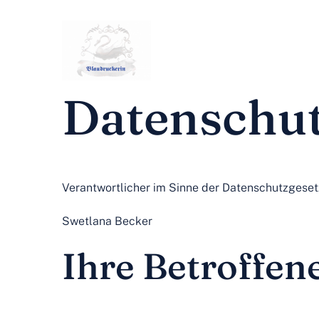
Zum
Inhalt
springen
S
Datenschut
Verantwortlicher im Sinne der Datenschutzgese
Swetlana Becker
Ihre Betroffen