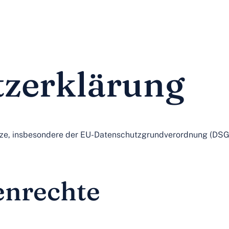
+49 (0) 8061 5862 (15-18 
tartseite
Online Shop
Über uns
Märkte
zerklärung
tze, insbesondere der EU-Datenschutzgrundverordnung (DSGV
enrechte